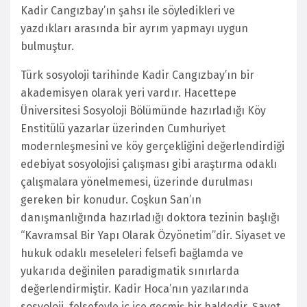
Kadir Cangızbay’ın şahsı ile söyledikleri ve
yazdıkları arasında bir ayrım yapmayı uygun
bulmuştur.
Türk sosyoloji tarihinde Kadir Cangızbay’ın bir
akademisyen olarak yeri vardır. Hacettepe
Üniversitesi Sosyoloji Bölümünde hazırladığı Köy
Enstitülü yazarlar üzerinden Cumhuriyet
modernleşmesini ve köy gerçekliğini değerlendirdiği
edebiyat sosyolojisi çalışması gibi araştırma odaklı
çalışmalara yönelmemesi, üzerinde durulması
gereken bir konudur. Coşkun San’ın
danışmanlığında hazırladığı doktora tezinin başlığı
“Kavramsal Bir Yapı Olarak Özyönetim”dir. Siyaset ve
hukuk odaklı meseleleri felsefi bağlamda ve
yukarıda değinilen paradigmatik sınırlarda
değerlendirmiştir. Kadir Hoca’nın yazılarında
sosyoloji, felsefeyle iç içe geçmiş bir haldedir. Şayet