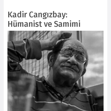
Kadir Cangızbay:
Hümanist ve Samimi