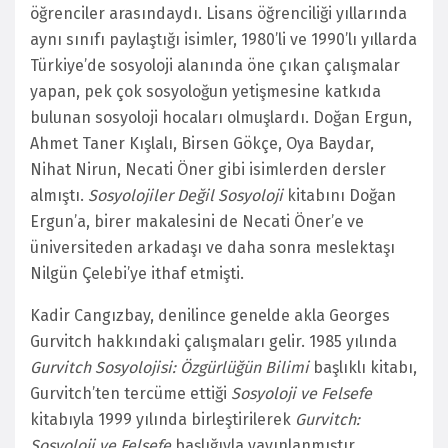
öğrenciler arasındaydı. Lisans öğrenciliği yıllarında
aynı sınıfı paylaştığı isimler, 1980’li ve 1990’lı yıllarda
Türkiye’de sosyoloji alanında öne çıkan çalışmalar
yapan, pek çok sosyoloğun yetişmesine katkıda
bulunan sosyoloji hocaları olmuşlardı. Doğan Ergun,
Ahmet Taner Kışlalı, Birsen Gökçe, Oya Baydar,
Nihat Nirun, Necati Öner gibi isimlerden dersler
almıştı.
Sosyolojiler Değil Sosyoloji
kitabını Doğan
Ergun’a, birer makalesini de Necati Öner’e ve
üniversiteden arkadaşı ve daha sonra meslektaşı
Nilgün Çelebi’ye ithaf etmişti.
Kadir Cangızbay, denilince genelde akla Georges
Gurvitch hakkındaki çalışmaları gelir. 1985 yılında
Gurvitch Sosyolojisi: Özgürlüğün Bilimi
başlıklı kitabı,
Gurvitch’ten tercüme ettiği
Sosyoloji ve Felsefe
kitabıyla 1999 yılında birleştirilerek
Gurvitch:
Sosyoloji ve Felsefe
başlığıyla yayınlanmıştır.