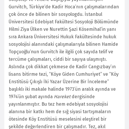
Gurvitch, Türkiye’de Kadir Hoca’nın çalışmalarından
çok önce de bilinen bir sosyologdu. İstanbul
Üniversitesi Edebiyat Fakültesi Sosyoloji Bölümünde
Hilmi Ziya Ülken ve Nurettin Şazi Kösemihal’in yanı
sıra Ankara Üniversitesi Hukuk Fakültesinde hukuk
sosyolojisi alanındaki çalışmalarıyla bilinen Hamide
Topçuoğlu’nun Gurvitch ile ilgili çok sayıda telif ve
tercüme çalışmaları, ciddi bir sayıya ulaşmıştı.
Aslında çok dikkat çekmese de Kadir Cangızbay’ın
lisans bitirme tezi, “Köye Giden Cumhuriyet” ve “Köy
Enstitüsü Çıkışlı İki Yazar Üzerine Bir İnceleme”
başlıklı iki makale halinde 1973’ün aralık ayında ve
1974’ün şubat ayında
Hareket
dergisinde
yayınlanmıştır. Bu tez hem edebiyat sosyolojisi
alanına bir katkı hem de sığ siyasi tartışmaların
ötesinde Köy Enstitüsü meselesini eleştirel bir
şekilde değerlendiren bir çalışmadır. Tez, akıl