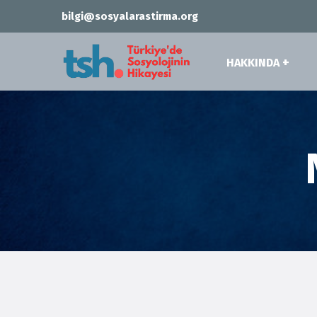
bilgi@sosyalarastirma.org
HAKKINDA