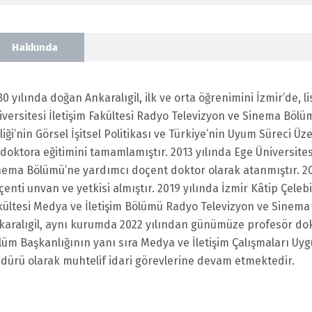
Hakkında
80 yılında doğan Ankaralıgil, ilk ve orta öğrenimini İzmir’de, l
iversitesi İletişim Fakültesi Radyo Televizyon ve Sinema Bölü
liği’nin Görsel İşitsel Politikası ve Türkiye’nin Uyum Süreci Üze
e doktora eğitimini tamamlamıştır. 2013 yılında Ege Üniversites
nema Bölümü’ne yardımcı doçent doktor olarak atanmıştır. 20
çenti unvan ve yetkisi almıştır. 2019 yılında İzmir Kâtip Çelebi
kültesi Medya ve İletişim Bölümü Radyo Televizyon ve Sinema
karalıgil, aynı kurumda 2022 yılından günümüze profesör dokt
lüm Başkanlığının yanı sıra Medya ve İletişim Çalışmaları U
dürü olarak muhtelif idari görevlerine devam etmektedir.