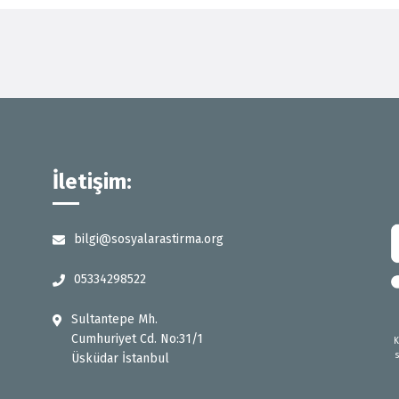
İletişim:
bilgi@sosyalarastirma.org
05334298522
Sultantepe Mh.
Cumhuriyet Cd. No:31/1
K
Üsküdar İstanbul