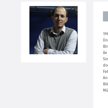
19
Ün
Bir
il
Si
do
Fa
An
Bö
Mü