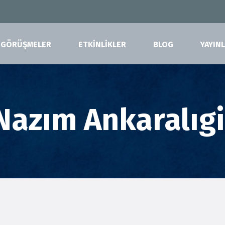
GÖRÜŞMELER
ETKİNLİKLER
BLOG
YAYIN
Nazım Ankaralıgi