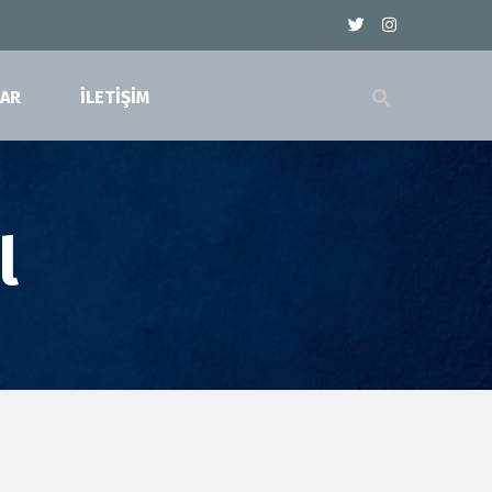
LAR
İLETİŞİM
l