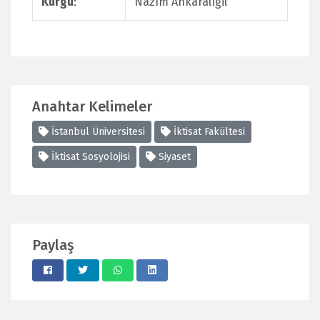
Kurgu
:
Nazım Ankaralıgil
Anahtar Kelimeler
İstanbul Üniversitesi
İktisat Fakültesi
İktisat Sosyolojisi
Siyaset
Paylaş